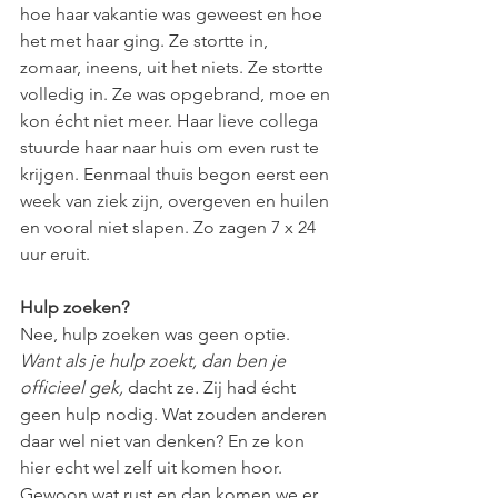
hoe haar vakantie was geweest en hoe 
het met haar ging. Ze stortte in, 
zomaar, ineens, uit het niets. Ze stortte 
volledig in. Ze was opgebrand, moe en 
kon écht niet meer. Haar lieve collega 
stuurde haar naar huis om even rust te 
krijgen. Eenmaal thuis begon eerst een 
week van ziek zijn, overgeven en huilen 
en vooral niet slapen. Zo zagen 7 x 24 
uur eruit.
Hulp zoeken?
Nee, hulp zoeken was geen optie. 
Want als je hulp zoekt, dan ben je 
officieel gek, 
dacht ze
.
 Zij had écht 
geen hulp nodig. Wat zouden anderen 
daar wel niet van denken? En ze kon 
hier echt wel zelf uit komen hoor. 
Gewoon wat rust en dan komen we er 