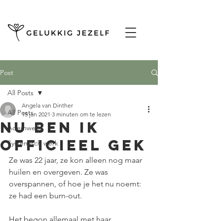
Post
All Posts
Angela van Dinther
All Posts
15 jan 2021
3 minuten om te lezen
Nu ben ik
Ademwerk
officieel gek
Systemisch werk
Ze was 22 jaar, ze kon alleen nog maar 
huilen en overgeven. Ze was 
overspannen, of hoe je het nu noemt: 
ze had een burn-out.
Het begon allemaal met haar 