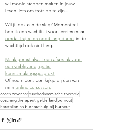
wil mooie stappen maken in jouw 
leven. Iets om trots op te zijn... 
Wil jij ook aan de slag? Momenteel 
heb ik een wachtlijst voor sessies maar 
omdat trajecten nooit lang duren
, is de 
wachttijd ook niet lang. 
Maak gerust alvast een afspraak voor 
een vrijblijvend, gratis 
kennismakingsgesprek!
Of neem eens een kijkje bij één van 
mijn 
online cursussen.
coach zevenaar
psychodynamische therapie
coaching
therapeut gelderland
burnout
herstellen na burnout
hulp bij burnout