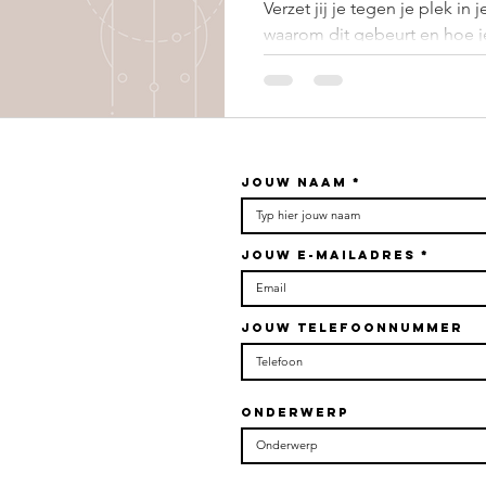
familie
Verzet jij je tegen je plek in
waarom dit gebeurt en hoe j
? Dit is
innemen.
Jouw naam
Jouw e-mailadres
Jouw telefoonnummer
Onderwerp