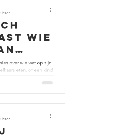
e lezen
sch
ast wie
aan
sies over wie wat op zijn
lkaars eten, of een kind
e lezen
j