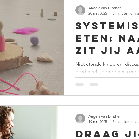
Angela van Dinther
20 mrt 2025
3 minuten om t
Systemi
eten: Na
zit jij 
tafel?
Niet etende kinderen, discus
bord heeft, bemoeienis met e
dat veel aandacht vraagt...
Angela van Dinther
19 mrt 2025
3 minuten om t
Draag ji