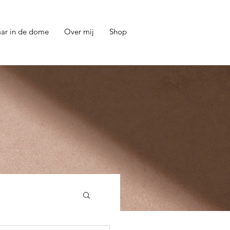
aar in de dome
Over mij
Shop