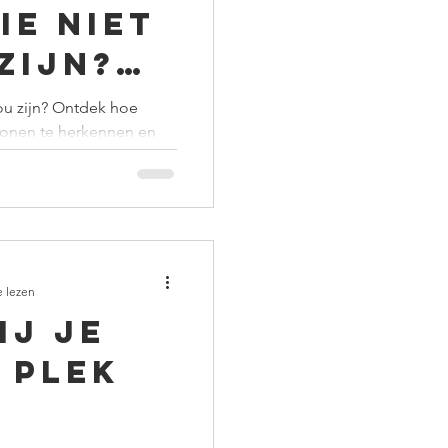
ie niet
zijn?
het met
 jou zijn? Ontdek hoe
tronen te herkennen en
sch
e lezen
ij je
 plek