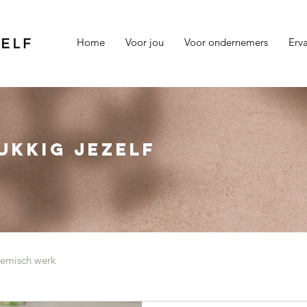
Home
Voor jou
Voor ondernemers
Erv
ukkig jezelf
temisch werk