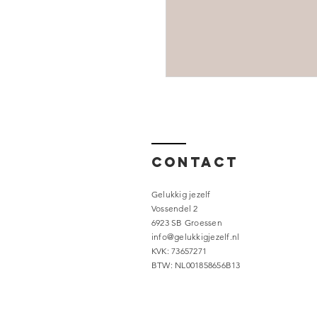
Contact
Gelukkig jezelf
Vossendel 2
6923 SB Groessen
info@gelukkigjezelf.nl
KVK: 73657271
BTW: NL001858656B13