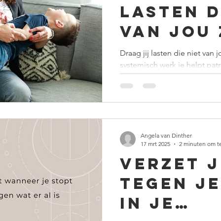
lasten d
van jou 
Ontdek 
Draag jij lasten die niet van
systemisch werk je helpt pa
systemi
los te laten.
werk
Angela van Dinther
17 mrt 2025
2 minuten om t
Verzet j
tegen je
in je