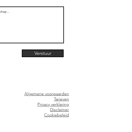
Verstuur
Algemene voorwaarden
Tarieven
Privacy verklaring
Dis
claimer
Cookiebeleid