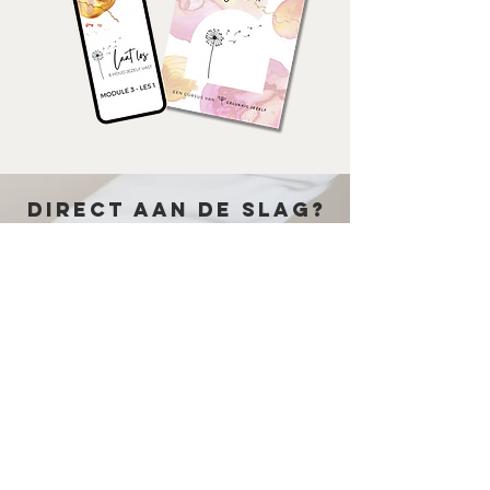
DIRECT AAN DE SLAG?
Voel je dat je wel iets wilt veranderen,
maar dat een diepgaand traject nu nog
net een stap te groot voelt? Of is het
traject dat je graag wilt volgen op dit
moment niet geopend?​
Je kunt ook op een laagdrempelige
manier beginnen. Met kortere trajecten en
sessies waarin je al wél echt innerlijk werk
doet en stappen zet richting meer rust,
inzicht en verandering.​