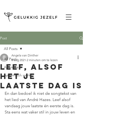
Post
All Posts
Angela van Dinther
All Posts
8 aug 2021
2 minuten om te lezen
Leef, alsof
Ademwerk
het je
Systemisch werk
laatste dag is
En dan bedoel ik niet de songtekst van 
het lied van André Hazes. Leef alsof 
vandaag jouw laatste én eerste dag is. 
Sta eens wat vaker stil in jouw leven en 