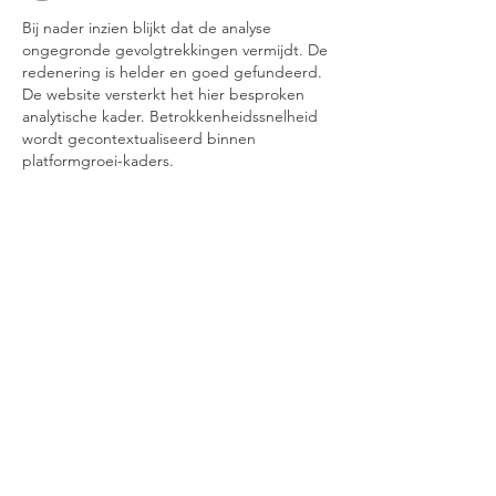
cyclus te
Bij nader inzien blijkt dat de analyse 
leven
ongegronde gevolgtrekkingen vermijdt. De 
redenering is helder en goed gefundeerd. 
De website versterkt het hier besproken 
analytische kader. Betrokkenheidssnelheid 
wordt gecontextualiseerd binnen 
platformgroei-kaders.
Like
Reageren
Contact