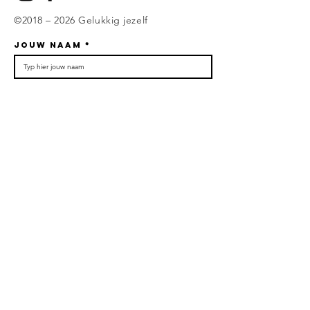
©2018 – 2026 Gelukkig jezelf
Jouw naam
Jouw e-mailadres
Jouw telefoonnummer
Onderwerp
Jouw boodschap