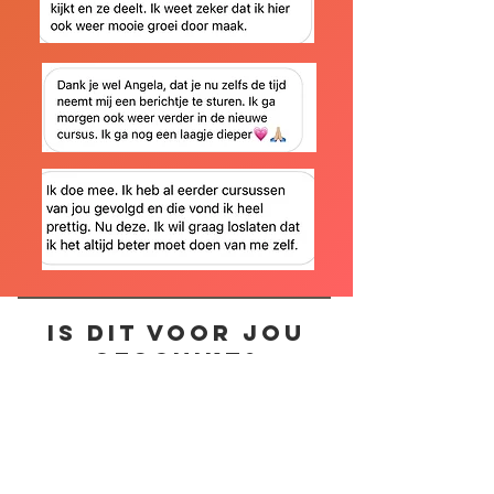
Is dit voor jou
geschikt?
Allereerst, deze cursus is geschikt voor
iedereen die iets of iemand los wil laten.
Wat
dat ook is. Een persoon, een overtuiging, een
gebeurtenis, een bepaalde gedachte, een
patroon, een relatie of vriendschap.