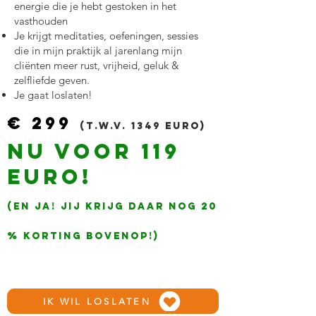
energie die je hebt gestoken in het
vasthouden
Je krijgt meditaties, oefeningen, sessies
die in mijn praktijk al jarenlang mijn
cliënten meer rust
, vrijheid, geluk &
zelfliefde
geven.
Je gaat loslaten!
€ 299
(t.w.v. 1349 euro)
Nu voor 119
euro!
(EN JA! JIJ krijg daar nog 20
% korting bovenop!)
IK WIL LOSLATEN