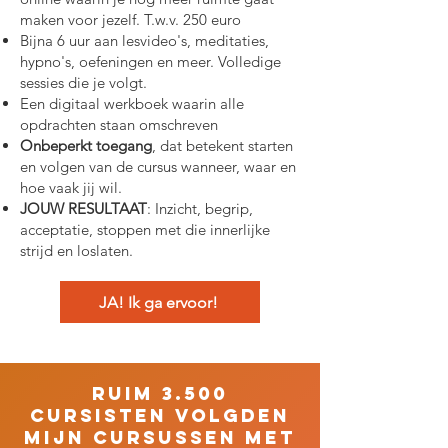
maken voor jezelf. T.w.v. 250 euro
Bijna 6 uur aan lesvideo's, meditaties,
hypno's, oefeningen en meer. Volledige
sessies die je volgt.
Een digitaal werkboek waarin alle
opdrachten staan omschreven
Onbeperkt toegang
, dat betekent starten
en volgen van de cursus wanneer, waar en
hoe vaak jij wil.
JOUW RESULTAAT
: Inzicht, begrip,
acceptatie, stoppen met die innerlijke
strijd en loslaten.
JA! Ik ga ervoor!
Ruim 3.500
cursisten volgden
mijn cursussen met