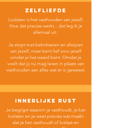
ZELFLIEFDE
Loslaten is het vasthouden van jezelf.
Hoe dat precies werkt... dat leg ik je
allemaal uit.
Je stopt met bekritiseren en afwijzen
van jezelf, maar bent lief voor jezelf
omdat je het waard bent. Omdat je
voelt dat jij nú mag leven in plaats van
vasthouden aan alles wat er is geweest.
INNERLIJKE RUST
Je begrijpt waarom je vasthoudt, je kan
loslaten en je weet precies wat maakt
dat je het vasthoudt of loslaat en