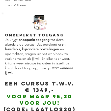
over de live data.
T.w.v. 250 euro
Onbeperkt toegang
Je krijgt
onbeperkt toegang
tot deze
uitgebreide cursus. Dat betekent
uren
lesvideo's, bijzondere opstellingen
en
opdrachten, vragen uit het werkboek zo
vaak herhalen als jij wil. En elke keer weer,
krijg je weer nieuwe inzichten in jezelf. Je
krijgt direct toegang, maar je
start wanneer
jij wil
.
Een cursus t.w.v.
€ 1349,-
Voor maar 95,20
voor jou!
(CODE: LAATLOS20)