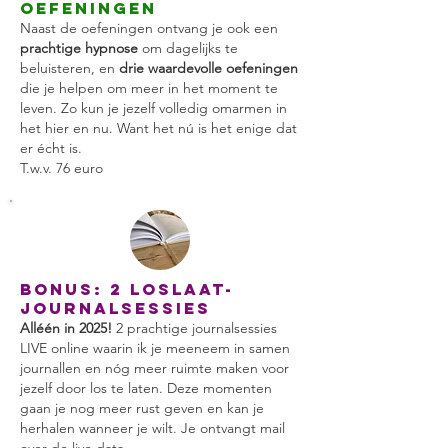
oefeningen
Naast de oefeningen ontvang je ook een
prachtige hypnose
om dagelijks te
beluisteren, en
drie waardevolle oefeningen
die je helpen om meer in het moment te
leven. Zo kun je jezelf volledig omarmen in
het hier en nu. Want het nú is het enige dat
er écht is.
T.w.v. 76 euro
BONUS: 2 loslaat-
journalsessies
Alléén in 2025!
2 prachtige journalsessies
LIVE online waarin ik je meeneem in samen
journallen en nóg meer ruimte maken voor
jezelf door los te laten. Deze momenten
gaan je nog meer rust geven en kan je
herhalen wanneer je wilt. Je ontvangt mail