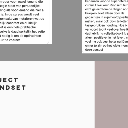
ject
indset