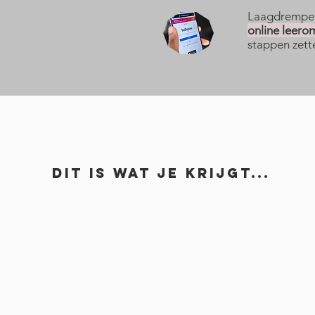
Laagdrempelig
online leero
stappen zett
Dit is wat je krijgt...