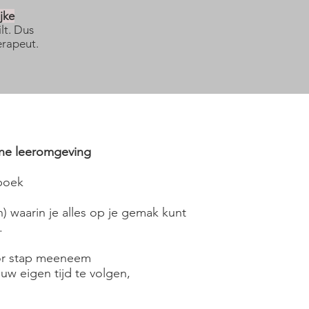
jke
lt. Dus
erapeut.
ine leeromgeving
kboek
n) waarin je alles op je gemak kunt
n.
oor stap meeneem
ouw eigen tijd te volgen,