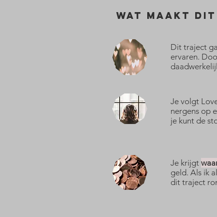
Wat maakt dit
Dit traject 
ervaren. Doo
daadwerkelij
Je volgt Lov
nergens op e
je kunt de st
Je krijgt
waar
geld. Als ik a
dit traject r