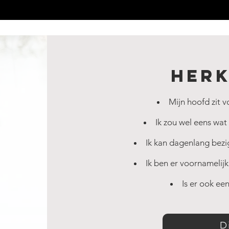
Her
Mijn hoofd zit v
Ik zou wel eens wat 
Ik kan dagenlang bezig
Ik ben er voornamelijk
Is er ook e
D