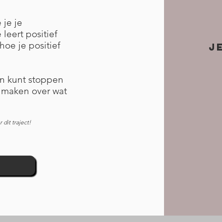
 je je
leert positief
hoe je positief
J
en kunt stoppen
t maken over wat
 dit traject!