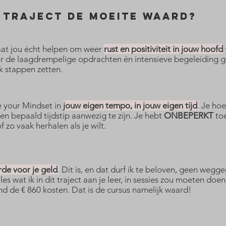
 traject de moeite waard?
gaat jou écht helpen om weer
rust en positiviteit in jouw hoofd
r de laagdrempelige opdrachten én intensieve begeleiding ga
k stappen zetten.
e your Mindset in
jouw eigen tempo, in jouw eigen tijd
.
Je hoe
en bepaald tijdstip aanwezig te zijn. Je hebt
ONBEPERKT
to
of zo vaak herhalen als je wilt.
de voor je geld
.
Dit is, en dat durf ik te beloven, geen wegg
lles wat ik in dit traject aan je leer, in sessies zou moeten doe
ond de € 860 kosten. Dat is de cursus namelijk waard!