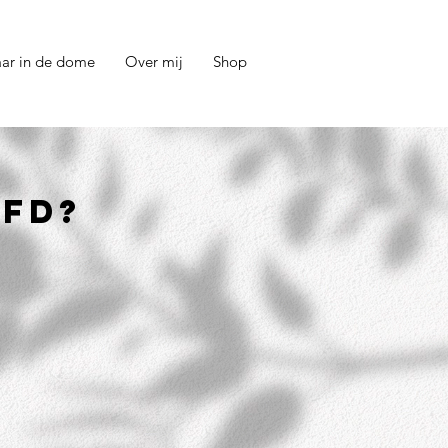
aar in de dome
Over mij
Shop
OFD?