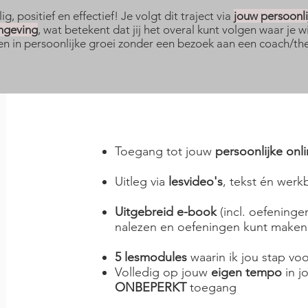
, positief en effectief! Je volgt dit traject via
jouw persoonli
mgeving
, wat betekent dat jij het overal kunt volgen waar je wi
en in persoonlijke groei zonder een bezoek aan een coach/th
Toegang tot jouw
persoonlijke onl
Uitleg via
lesvideo's
, tekst én wer
Uitgebreid e-book
(incl. oefeninge
nalezen en oefeningen kunt make
5 lesmodules
waarin ik jou stap v
Volledig op jouw
eigen tempo
in j
ONBEPERKT
toegang